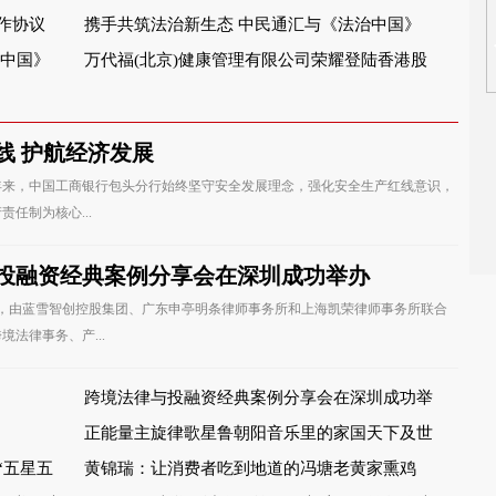
作协议
携手共筑法治新生态 中民通汇与《法治中国》
治中国》
频道达成战略合作
万代福(北京)健康管理有限公司荣耀登陆香港股
权交易展示中心
线 护航经济发展
年来，中国工商银行包头分行始终坚守安全发展理念，强化安全生产红线意识，
任制为核心...
投融资经典案例分享会在深圳成功举办
日，由蓝雪智创控股集团、广东申亭明条律师事务所和上海凯荣律师事务所联合
法律事务、产...
跨境法律与投融资经典案例分享会在深圳成功举
办
正能量主旋律歌星鲁朝阳音乐里的家国天下及世
“五星五
界情怀
黄锦瑞：让消费者吃到地道的冯塘老黄家熏鸡