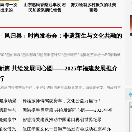
局 每一次
山东惠民香梨迎丰收 村
努力绘就乡村振兴的壮美
敖汉
拼出来的
民加紧采摘忙销售
画卷
「凤归巢」时尚发布会：非遗新生与文化共融的
025鈭的赈埖9鈭翟骡埖23鈭等胀恚琒S26鈭登嗟汗适弊爸艿奈杼ㄉ希倌昀献
阜锕槌病...
新篇 共绘发展同心圆——2025年福建发展推介
行
化福建与香港交流合作，更好促进闽港两地高质量发展，由福建省委、省政府主
1日在香港举...
健康场景
释延振师傅驾驶房车，文化公益万里行！
遗新生与
闽港携手启新篇 共绘发展同心圆——2025年福
能健康中
建发展推介会在香港举行
智慧海关建设推动中国港口再创世界纪录
圣农傅光
仇庄孝道文化一日游产品发布会成功在京举办