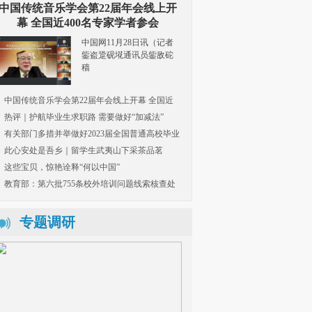
中国传统音乐学会第22届年会线上开
小米十年磨一“粟”
全国秋粮收获超八成 秋
二十大时光丨返乡大学
幕 全国近400名专家学者参会
冬种同步进行
生“猪倌”张凌云的现代
业梦
中国网11月28日讯（记者
鈭盗跫砚埖通讯员鈭敌砣
穑
中国传统音乐学会第22届年会线上开幕 全国近
400名专家学者参会
热评｜护航毕业生求职路 需要做好“加减法”
有关部门多措并举做好2023届全国普通高校毕业
生就业创业工作
此心安处是吾乡｜留学生武夷山下采茶品茗
这些宝贝，惊艳诠释“何以中国”
教育部：第六批755条校外培训问题线索核查处
理完成
专题调研