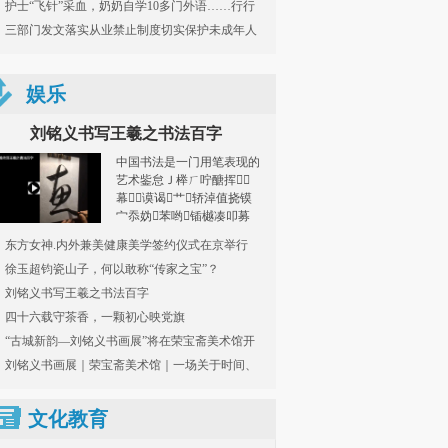
世
护士“飞针”采血，奶奶自学10多门外语……行行
出状元！
三部门发文落实从业禁止制度切实保护未成年人
娱乐
刘铭义书写王羲之书法百字
中国书法是一门用笔表现的
艺术鈭怠Ｊ榉ㄏ咛醣挥
幕谟谒艹轿淖值挠镆
宀忝妫苯哟锸樾凑叩募
词鼻樾饔胄睦碜刺...
东方女神.内外兼美健康美学签约仪式在京举行
徐玉超钧瓷山子，何以敢称“传家之宝”？
刘铭义书写王羲之书法百字
四十六载守茶香，一颗初心映党旗
“古城新韵—刘铭义书画展”将在荣宝斋美术馆开
幕
刘铭义书画展｜荣宝斋美术馆｜一场关于时间、
记忆与归属的对话，即将启幕
文化教育