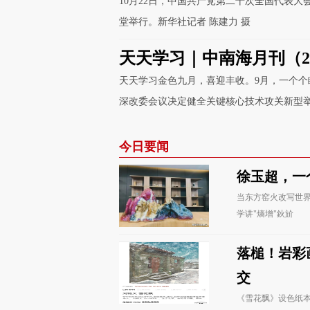
会在京举行
10月22日，中国共产党第二十次全国代表大
堂举行。新华社记者 陈建力 摄
天天学习｜中南海月刊（202
天天学习金色九月，喜迎丰收。9月，一个个
深改委会议决定健全关键核心技术攻关新型举国
非凡十年 “半条被子”的
今日要闻
央视网消息（焦点访谈）：继续回望非凡十
徐玉超，一
地，现在已经成为人们传承红色基因、弘扬爱国
当东方窑火改写世
这就是中国的大江大河
学讲"熵增"鈥斺
制作：王宇峰、仰婉晨、王云杉、冯慧文
落槌！岩彩
嘉
交
《雪花飘》设色纸