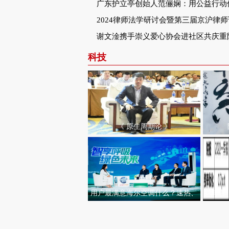
好”道德模范
广东护立亭创始人范俪娴：用公益行动
与爱的正能量
2024律师法学研讨会暨第三届京沪律
京举行
谢文淦携手崇义爱心协会进社区共庆重
科技
《 原生周期论 》
用户最满意海尔空调什么？速热、
罗清启
省电、耐用