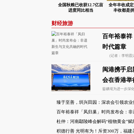
全国秋粮已收获12.7亿亩
全年丰收成定
进度同比相当
丰收都是
财经旅游
百年裕泰祥
时代篇章
(记者：李明霞)2
趾牌放圃Ｌ┫橐砸怀 
闽港携手启
会在香港举
鈭碘埖为进一步深
办的福建发展推介会2
臻于至善，圳兴田园：深农会引领农业
革命
百年裕泰祥「凤归巢」时尚发布会：非
文化共融的时代篇章
杜仲：河南鄢陵峰会解码“植物黄金”赋
国的多维价值革命
积德行善 光明有为！斥资300万，福建