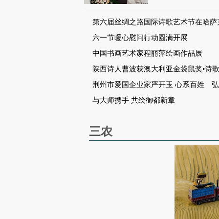
第六届丝绸之路国际诗歌艺术节在哈萨
拉木图圆满落幕
六一节暖心慰问行动圆满开展
中国书画艺术家程丽萍绘画作品展
陕西诗人曹波获澳大利亚金袋鼠奖•诗
荆州市爱国企业家严开玉 心系百姓 
品牌
与大师携手 共绘御都新章
三农